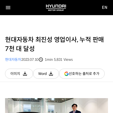
EN
HYUNDAI
영문
MOTOR
전체
사이트
메뉴
GROUP
이동
현대자동차 최진성 영업이사, 누적 판매
7천 대 달성
현대자동차
2023.07.10
1min
5,831
Views
분량
조회수
(새
선호하는 출처로 추가
이미지
Word
다운로드
다운로드
창
열림)