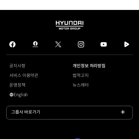
HYUNDAI
MOTOR
GROUP
facebook
hmg
twitter
instagram
youtube
naver
journal
tv
facebook
공지사항
개인정보 처리방침
서비스 이용약관
법적고지
운영정책
뉴스레터
English
영문 사이트로 이동
그룹사 바로가기
목록
열기