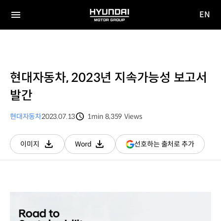
EN
HYUNDAI
영문
MOTOR
전체
사이트
메뉴
GROUP
이동
현대자동차, 2023년 지속가능성 보고서
발간
현대자동차
2023.07.13
1min
8,359
Views
분량
조회수
(새
선호하는 출처로 추가
이미지
Word
다운로드
다운로드
창
열림)