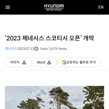
EN
HYUNDAI
영문
MOTOR
전체
사이트
메뉴
GROUP
이동
‘2023 제네시스 스코티시 오픈’ 개막
제네시스
2023.07.13
1min
5,679
Views
분량
조회수
(새
선호하는 출처로 추가
이미지
Word
다운로드
다운로드
창
열림)