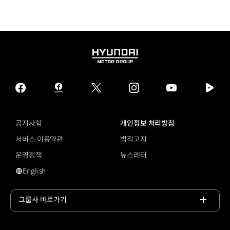
HYUNDAI
MOTOR
GROUP
facebook
hmg
twitter
instagram
youtube
naver
journal
tv
facebook
공지사항
개인정보 처리방침
서비스 이용약관
법적고지
운영정책
뉴스레터
English
영문 사이트로 이동
그룹사 바로가기
목록
열기