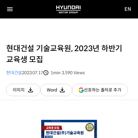
EN
HYUNDAI
영문
MOTOR
전체
사이트
메뉴
GROUP
이동
현대건설 기술교육원, 2023년 하반기
교육생 모집
현대건설
2023.07.17
1min
3,590
Views
분량
조회수
(새
선호하는 출처로 추가
이미지
Word
다운로드
다운로드
창
열림)