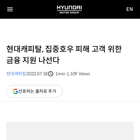
EN
HYUNDAI
영문
MOTOR
전체
사이트
메뉴
GROUP
이동
현대캐피탈, 집중호우 피해 고객 위한
금융 지원 나선다
현대캐피탈
2023.07.18
1min
1,109
Views
분량
조회수
(새
선호하는 출처로 추가
창
열림)