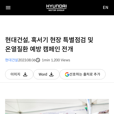
EN
HYUNDAI
영문
MOTOR
전체
사이트
메뉴
GROUP
이동
현대건설, 혹서기 현장 특별점검 및
온열질환 예방 캠페인 전개
현대건설
2023.08.06
1min
1,200
Views
분량
조회수
(새
선호하는 출처로 추가
이미지
Word
다운로드
다운로드
창
열림)