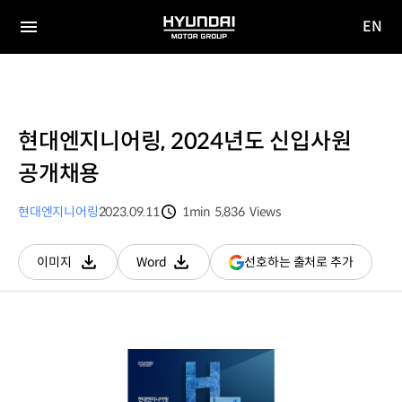
EN
HYUNDAI
영문
MOTOR
전체
사이트
메뉴
GROUP
이동
현대엔지니어링, 2024년도 신입사원
공개채용
현대엔지니어링
2023.09.11
1min
5,836
Views
분량
조회수
(새
선호하는 출처로 추가
이미지
Word
다운로드
다운로드
창
열림)