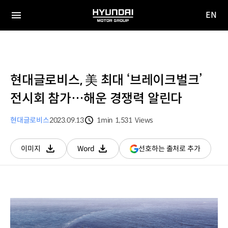
EN
HYUNDAI
영문
MOTOR
전체
사이트
메뉴
GROUP
이동
현대글로비스, 美 최대 ‘브레이크벌크’
전시회 참가…해운 경쟁력 알린다
현대글로비스
2023.09.13
1min
1,531
Views
분량
조회수
(새
선호하는 출처로 추가
이미지
Word
다운로드
다운로드
창
열림)