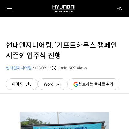
EN
HYUNDAI
영문
MOTOR
전체
사이트
메뉴
GROUP
이동
현대엔지니어링, ‘기프트하우스 캠페인
시즌9’ 입주식 진행
현대엔지니어링
2023.09.13
1min
909
Views
분량
조회수
(새
선호하는 출처로 추가
이미지
Word
다운로드
다운로드
창
열림)