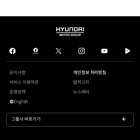
HYUNDAI
MOTOR
GROUP
facebook
hmg
twitter
instagram
youtube
naver
journal
tv
facebook
공지사항
개인정보 처리방침
서비스 이용약관
법적고지
운영정책
뉴스레터
English
영문 사이트로 이동
그룹사 바로가기
목록
열기