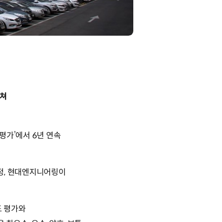
펼쳐
평가’에서 6년 연속
정, 현대엔지니어링이
도 평가와