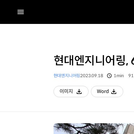
전체
메뉴
현대엔지니어링, 
현대엔지니어링
2023.09.18
1min
91
분량
조
이미지
Word
다운로드
다운로드