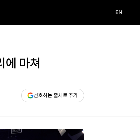
EN
영문
사이트로
이동
리에 마쳐
(새
선호하는 출처로 추가
창
열림)