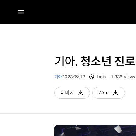
전체
메뉴
기아, 청소년 진로
기아
2023.09.19
1min
1,339
Views
분량
조회수
이미지
Word
다운로드
다운로드