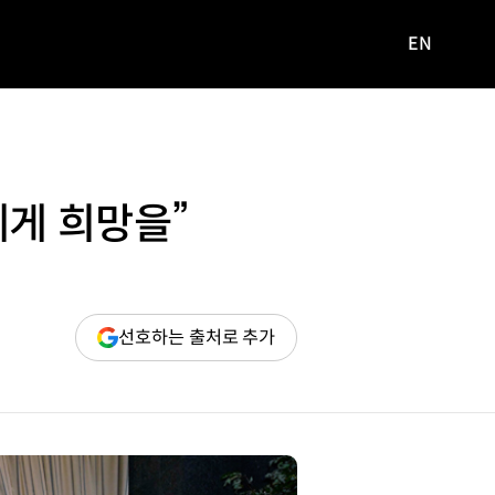
EN
영문
사이트로
이동
에게 희망을”
(새
선호하는 출처로 추가
창
열림)