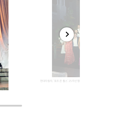
전체
화면
현대자동차, ‘호프 온 휠스’ 25주년 행사 개최