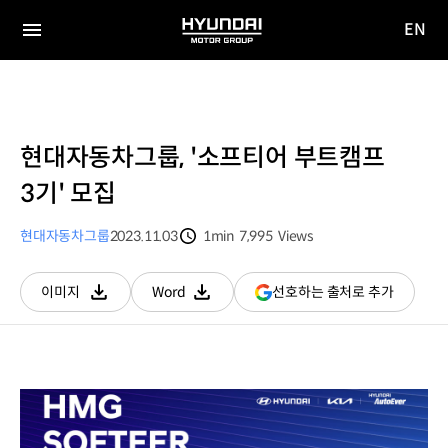
EN
HYUNDAI
영문
MOTOR
전체
사이트
메뉴
GROUP
이동
현대자동차그룹, '소프티어 부트캠프
3기' 모집
현대자동차그룹
2023.11.03
1min
7,995
Views
분량
조회수
(새
선호하는 출처로 추가
이미지
Word
다운로드
다운로드
창
열림)