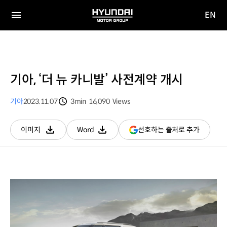
EN
HYUNDAI
영문
MOTOR
전체
사이트
메뉴
GROUP
이동
기아, ‘더 뉴 카니발’ 사전계약 개시
기아
2023.11.07
3min
16,090
Views
분량
조회수
(새
선호하는 출처로 추가
이미지
Word
다운로드
다운로드
창
열림)