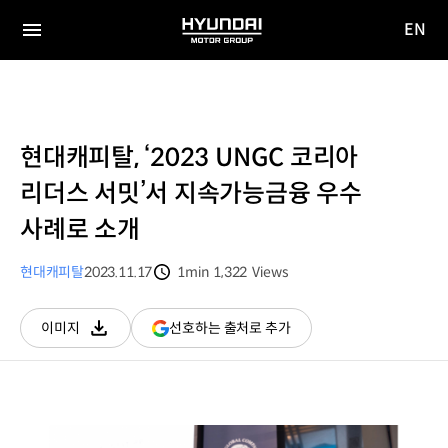
EN
HYUNDAI
영문
MOTOR
전체
사이트
메뉴
GROUP
이동
현대캐피탈, ‘2023 UNGC 코리아
리더스 서밋’서 지속가능금융 우수
사례로 소개
현대캐피탈
2023.11.17
1min
1,322
Views
분량
조회수
(새
선호하는 출처로 추가
이미지
다운로드
창
열림)