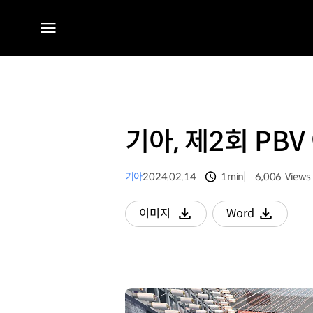
전체
메뉴
기아, 제2회 PB
기아
2024.02.14
1min
6,006
Views
분량
조회수
이미지
Word
다운로드
다운로드