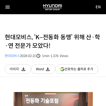
EN
HYUNDAI
영문
MOTOR
전체
사이트
메뉴
GROUP
이동
현대모비스, ‘K–전동화 동맹’ 위해 산·학
·연 전문가 모았다!
현대모비스
2024.02.21
1min
1,376
Views
분량
조회수
(새
선호하는 출처로 추가
이미지
Word
다운로드
다운로드
창
열림)