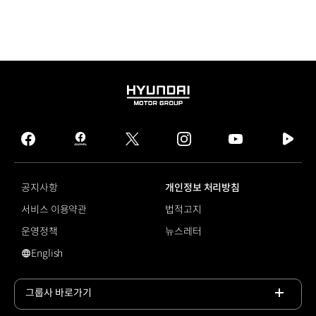
HYUNDAI
MOTOR
GROUP
facebook
hmg
twitter
instagram
youtube
naver
journal
tv
facebook
공지사항
개인정보 처리방침
서비스 이용약관
법적고지
운영정책
뉴스레터
English
영문 사이트로 이동
그룹사 바로가기
목록