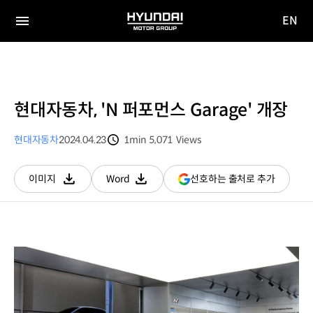
EN
HYUNDAI
영문
MOTOR
전체
사이트
메뉴
GROUP
이동
현대자동차, 'N 퍼포먼스 Garage' 개장
현대자동차
2024.04.23
1min
5,071
Views
분량
조회수
(새
선호하는 출처로 추가
이미지
Word
다운로드
다운로드
창
열림)