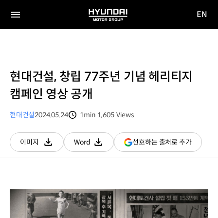
EN
HYUNDAI
영문
MOTOR
전체
사이트
메뉴
GROUP
이동
현대건설, 창립 77주년 기념 헤리티지
캠페인 영상 공개
현대건설
2024.05.24
1min
1,605
Views
분량
조회수
(새
선호하는 출처로 추가
이미지
Word
다운로드
다운로드
창
열림)