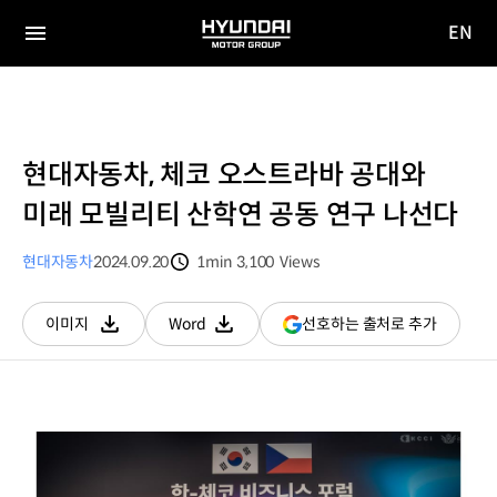
EN
HYUNDAI
영문
MOTOR
전체
사이트
메뉴
GROUP
이동
현대자동차, 체코 오스트라바 공대와
미래 모빌리티 산학연 공동 연구 나선다
현대자동차
2024.09.20
1min
3,100
Views
분량
조회수
(새
선호하는 출처로 추가
이미지
Word
다운로드
다운로드
창
열림)