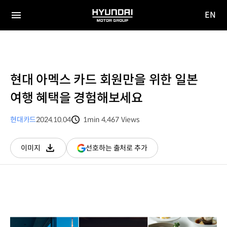
EN
HYUNDAI
영문
MOTOR
전체
사이트
메뉴
GROUP
이동
현대 아멕스 카드 회원만을 위한 일본
여행 혜택을 경험해보세요
현대카드
2024.10.04
1min
4,467
Views
분량
조회수
(새
선호하는 출처로 추가
이미지
다운로드
창
열림)