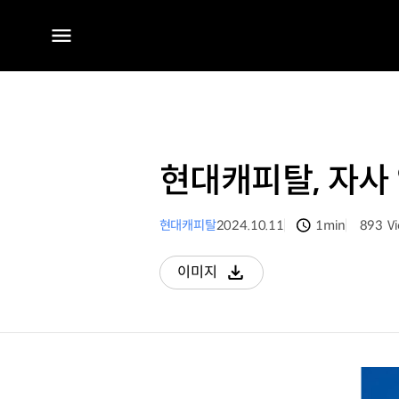
전체
메뉴
현대캐피탈, 자사 
현대캐피탈
2024.10.11
1min
893
V
분량
조회수
이미지
다운로드