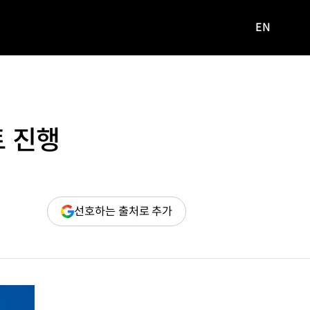
EN
영문
사이트로
이동
트 진행
(새
선호하는 출처로 추가
창
열림)