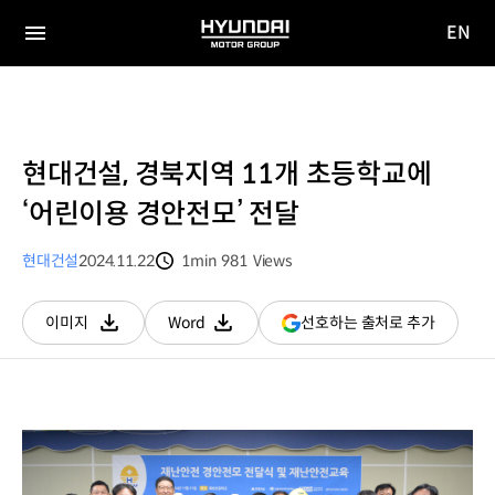
EN
HYUNDAI
영문
MOTOR
전체
사이트
메뉴
GROUP
이동
현대건설, 경북지역 11개 초등학교에
‘어린이용 경안전모’ 전달
현대건설
2024.11.22
1min
981
Views
분량
조회수
(새
선호하는 출처로 추가
이미지
Word
다운로드
다운로드
창
열림)