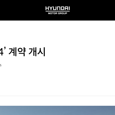
HYUNDAI
MOTOR
GROUP
4’ 계약 개시
s