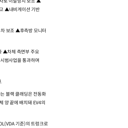
▲차로 이탈방지 보조 ▲
경고 ▲내비게이션 기반
주차 보조 ▲후측방 모니터
화 ▲차체 측면부 주요
제 시범사업을 통과하며
.
싸는 블랙 클래딩은 전동화
 양 끝에 배치돼 EV4의
L(VDA 기준)의 트렁크로