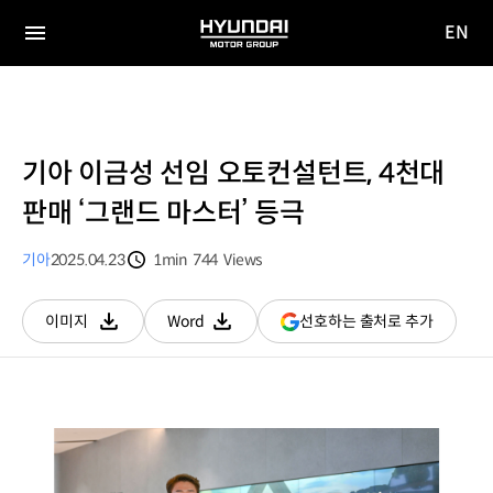
EN
HYUNDAI
영문
MOTOR
전체
사이트
메뉴
GROUP
이동
기아 이금성 선임 오토컨설턴트, 4천대
판매 ‘그랜드 마스터’ 등극
기아
2025.04.23
1min
744
Views
분량
조회수
(새
선호하는 출처로 추가
이미지
Word
다운로드
다운로드
창
열림)