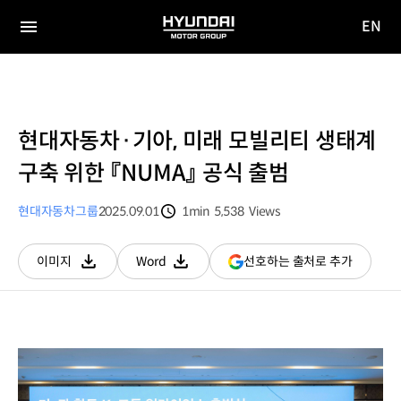
EN
HYUNDAI
영문
MOTOR
전체
사이트
메뉴
GROUP
이동
현대자동차·기아, 미래 모빌리티 생태계
구축 위한 『NUMA』 공식 출범
현대자동차그룹
2025.09.01
1min
5,538
Views
분량
조회수
(새
선호하는 출처로 추가
이미지
Word
다운로드
다운로드
창
열림)