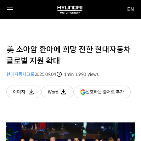
EN
HYUNDAI
영문
MOTOR
전체
사이트
메뉴
GROUP
이동
美 소아암 환아에 희망 전한 현대자동차
글로벌 지원 확대
현대자동차그룹
2025.09.04
1min
1,990
Views
분량
조회수
(새
선호하는 출처로 추가
이미지
Word
다운로드
다운로드
창
열림)