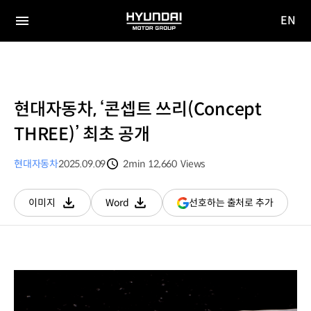
EN
HYUNDAI
영문
MOTOR
전체
사이트
메뉴
GROUP
이동
현대자동차, ‘콘셉트 쓰리(Concept
THREE)’ 최초 공개
현대자동차
2025.09.09
2min
12,660
Views
분량
조회수
(새
선호하는 출처로 추가
이미지
Word
다운로드
다운로드
창
열림)