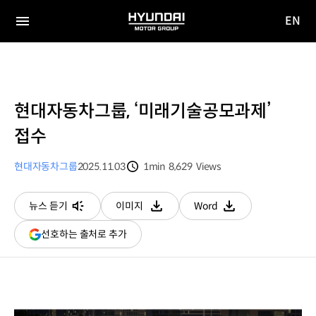
EN
HYUNDAI
영문
MOTOR
전체
사이트
메뉴
GROUP
이동
현대자동차그룹, ‘미래기술공모과제’
접수
현대자동차그룹
2025.11.03
1min
8,629
Views
분량
조회수
뉴스 듣기
이미지
Word
다운로드
다운로드
(새
선호하는 출처로 추가
창
열림)