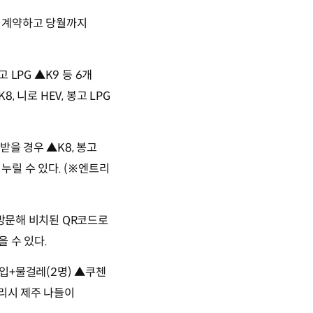
 내 계약하고 당월까지
 LPG ▲K9 등 6개
 니로 HEV, 봉고 LPG
받을 경우 ▲K8, 봉고
 누릴 수 있다. (※엔트리
 방문해 비치된 QR코드로
 수 있다.
흡입+물걸레(2명) ▲쿠첸
일리시 제주 나들이