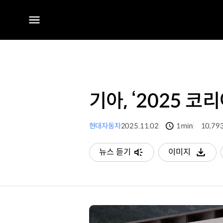
전체
메뉴
기아, ‘2025 코
현대자동차
2025.11.02
1min
10,79
분량
조회수
뉴스 듣기
이미지
다운로드