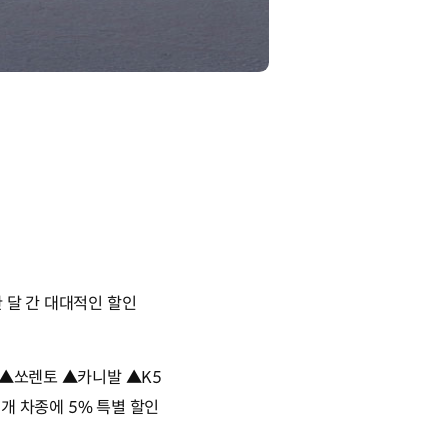
 한 달 간 대대적인 할인
 ▲쏘렌토 ▲카니발 ▲K5
 3개 차종에 5% 특별 할인