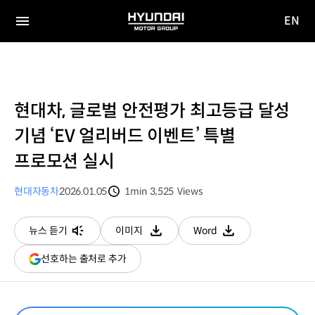
EN
HYUNDAI
영문
MOTOR
전체
사이트
메뉴
GROUP
이동
현대차, 글로벌 안전평가 최고등급 달성
기념 ‘EV 얼리버드 이벤트’ 특별
프로모션 실시
현대자동차
2026.01.05
1min
3,525
Views
분량
조회수
뉴스 듣기
이미지
Word
다운로드
다운로드
(새
선호하는 출처로 추가
창
열림)