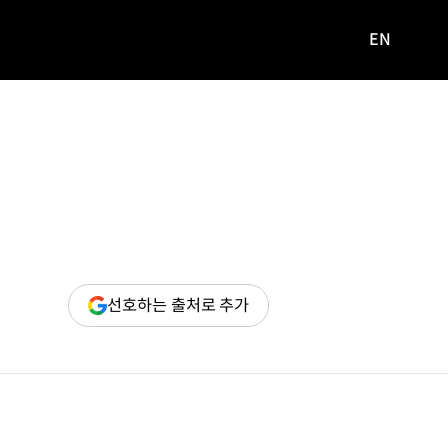
EN
영문
사이트로
이동
(새
선호하는 출처로 추가
창
열림)