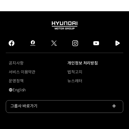
HYUNDAI
MOTOR
GROUP
facebook
hmg
twitter
instagram
youtube
naver
journal
tv
facebook
공지사항
개인정보 처리방침
서비스 이용약관
법적고지
운영정책
뉴스레터
English
영문 사이트로 이동
그룹사 바로가기
목록
열기