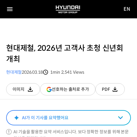
EN
HYUNDAI
영문
MOTOR
전체
사이트
메뉴
GROUP
이동
현대제철, 2026년 고객사 초청 신년회
개최
현대제철
2026.03.18
1min
2,541
Views
분량
조회수
(새
선호하는 출처로 추가
이미지
PDF
다운로드
다운로드
창
열림)
AI가 이 기사를 요약했어요
AI 기술을 활용한 요약 서비스입니다. 보다 정확한 정보를 위해 본문