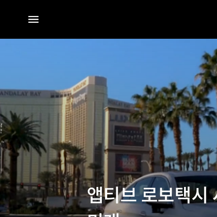
전체
메뉴
앱티브 로보택시 