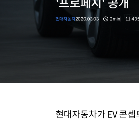
'프로페시' 공개
현대자동차
2020.03.03
2min
11,43
분량
조회수
현대자동차가 EV 콘셉트