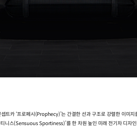
셉트카 ‘프로페시(Prophecy)’는 간결한 선과 구조로 강렬한 이미지를
스(Sensuous Sportiness)’를 한 차원 높인 미래 전기차 디