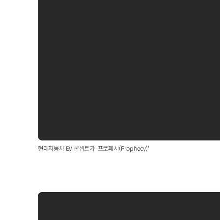
현대자동차 EV 콘셉트카 '프로페시(Prophecy)'