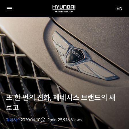
EN
HYUNDAI
영문
MOTOR
전체
사이트
메뉴
GROUP
이동
또 한 번의 진화, 제네시스 브랜드의 새
로고
제네시스
2020.04.10
2min
25,916
Views
분량
조회수