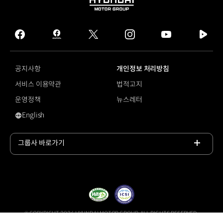
HYUNDAI
MOTOR
GROUP
facebook
hmg
twitter
instagram
youtube
naver
journal
tv
facebook
공지사항
개인정보 처리방침
서비스 이용약관
법적고지
운영정책
뉴스레터
English
영문 사이트로 이동
그룹사 바로가기
목록
열기
© COPYRIGHT 2026 HYUNDAI MOTOR GROUP, ALL RIGHTS RESERVED.