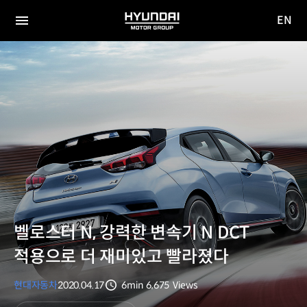
EN
HYUNDAI
영문
MOTOR
전체
사이트
메뉴
GROUP
이동
벨로스터 N, 강력한 변속기 N DCT
적용으로 더 재미있고 빨라졌다
현대자동차
2020.04.17
6min
6,675
Views
분량
조회수