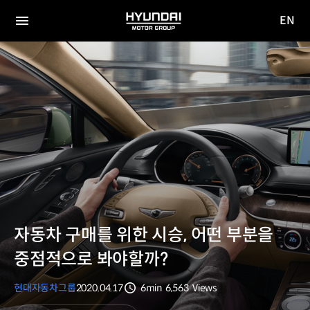
EN
HYUNDAI
영문
MOTOR
전체
사이트
메뉴
GROUP
이동
자동차 구매를 위한 시승, 어떤 부분을
중점적으로 봐야할까?
현대자동차그룹
2020.04.17
6min
6,563
Views
분량
조회수