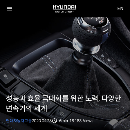
EN
HYUNDAI
영문
MOTOR
전체
사이트
메뉴
GROUP
이동
성능과 효율 극대화를 위한 노력, 다양한
변속기의 세계
현대자동차그룹
2020.04.28
6min
18,183
Views
분량
조회수