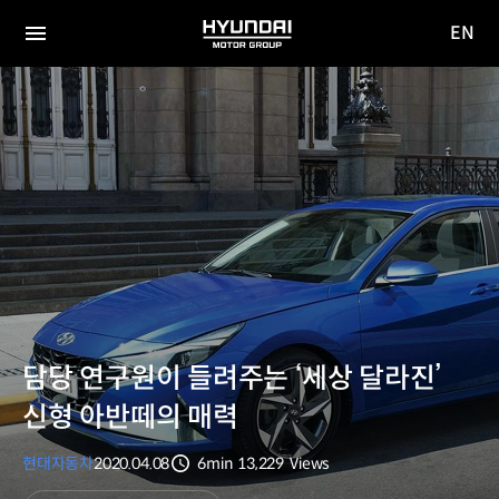
EN
HYUNDAI
영문
MOTOR
전체
사이트
메뉴
GROUP
이동
담당 연구원이 들려주는 ‘세상 달라진’
신형 아반떼의 매력
현대자동차
2020.04.08
6min
13,229
Views
분량
조회수