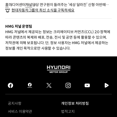
홈
미디어센터
저널
담당 연구원이 들려주는 ‘세상 달라진’ 신형 아반떼의
현대자동차그룹의 최신 소식을 구독하세요
매력
HMG 저널 운영팀
HMG 저널에서 제공되는 정보는 크리에이티브 커먼즈(CCL) 2.0 정책에
따라 콘텐츠의 복제와 배포, 전송, 전시 및 공연 등에 활용할 수 있으며,
저작권에 의해 보호됩니다. 단, 정보 사용자는 HMG 저널에서 제공하는
정보를 개인 목적으로만 사용할 수 있습니다.
HYUNDAI
MOTOR
GROUP
facebook
hmg
twitter
instagram
youtube
naver
journal
tv
facebook
공지사항
개인정보 처리방침
서비스 이용약관
법적고지