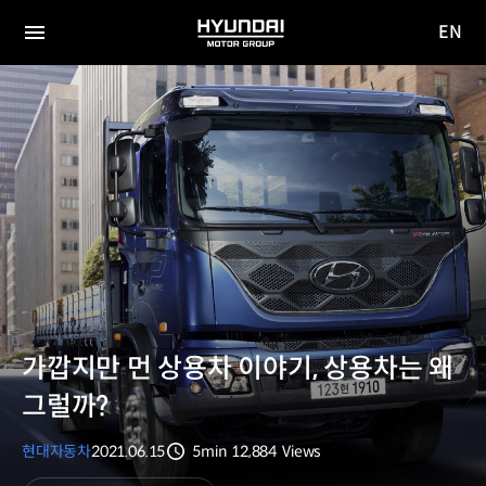
EN
HYUNDAI
영문
MOTOR
전체
사이트
메뉴
GROUP
이동
가깝지만 먼 상용차 이야기, 상용차는 왜
그럴까?
현대자동차
2021.06.15
5min
12,884
Views
분량
조회수