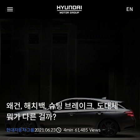
EN
HYUNDAI
영문
MOTOR
전체
사이트
메뉴
GROUP
이동
왜건, 해치백, 슈팅 브레이크. 도대체
뭐가 다른 걸까?
현대자동차그룹
2021.06.23
4min
61,485
Views
분량
조회수