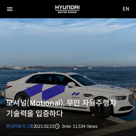
EN
HYUNDAI
영문
MOTOR
전체
사이트
메뉴
GROUP
이동
모셔널(Motional), 무인 자율주행차
기술력을 입증하다
현대자동차그룹
2021.02.23
3min
11,534
Views
분량
조회수