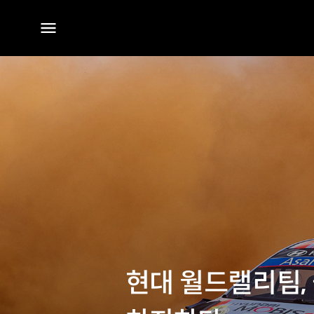
전체
메뉴
현대 월드랠리팀,