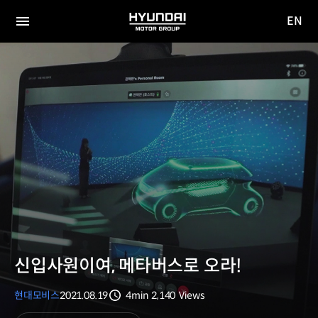
EN
HYUNDAI
영문
MOTOR
전체
사이트
메뉴
GROUP
이동
신입사원이여, 메타버스로 오라!
현대모비스
2021.08.19
4min
2,140
Views
분량
조회수