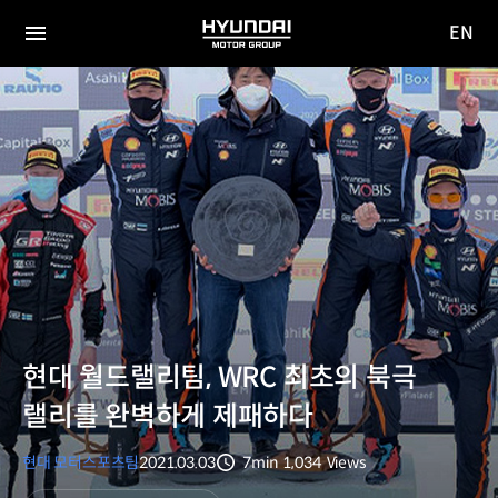
EN
HYUNDAI
영문
MOTOR
전체
사이트
메뉴
GROUP
이동
현대 월드랠리팀, WRC 최초의 북극
랠리를 완벽하게 제패하다
현대 모터스포츠팀
2021.03.03
7min
1,034
Views
분량
조회수