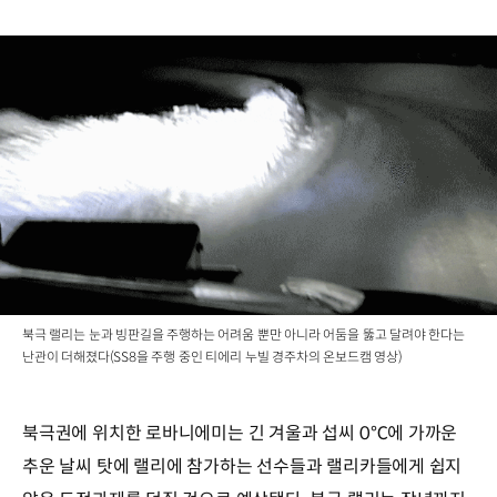
북극 랠리는 눈과 빙판길을 주행하는 어려움 뿐만 아니라 어둠을 뚫고 달려야 한다는
난관이 더해졌다(SS8을 주행 중인 티에리 누빌 경주차의 온보드캠 영상)
북극권에 위치한 로바니에미는 긴 겨울과 섭씨 0℃에 가까운
추운 날씨 탓에 랠리에 참가하는 선수들과 랠리카들에게 쉽지