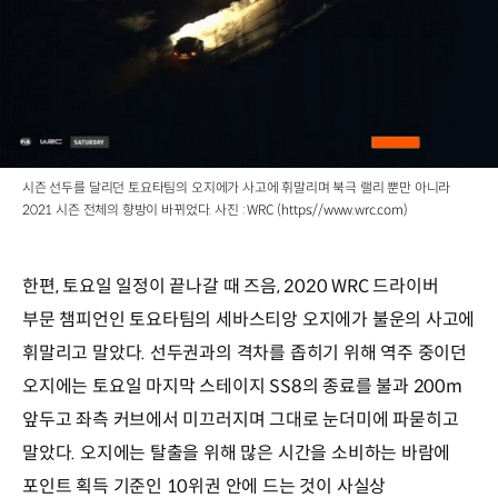
시즌 선두를 달리던 토요타팀의 오지에가 사고에 휘말리며 북극 랠리 뿐만 아니라
2021 시즌 전체의 향방이 바뀌었다. 사진 : WRC (https://www.wrc.com)
한편, 토요일 일정이 끝나갈 때 즈음, 2020 WRC 드라이버
부문 챔피언인 토요타팀의 세바스티앙 오지에가 불운의 사고에
휘말리고 말았다. 선두권과의 격차를 좁히기 위해 역주 중이던
오지에는 토요일 마지막 스테이지 SS8의 종료를 불과 200m
앞두고 좌측 커브에서 미끄러지며 그대로 눈더미에 파묻히고
말았다. 오지에는 탈출을 위해 많은 시간을 소비하는 바람에
포인트 획득 기준인 10위권 안에 드는 것이 사실상