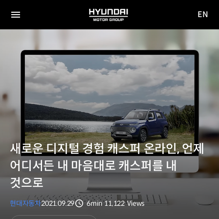
EN
HYUNDAI
영문
MOTOR
전체
사이트
메뉴
GROUP
이동
새로운 디지털 경험 캐스퍼 온라인, 언제
어디서든 내 마음대로 캐스퍼를 내
것으로
현대자동차
2021.09.29
6min
11,122
Views
분량
조회수