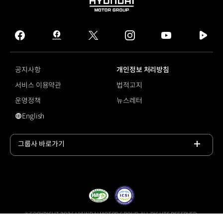
HYUNDAI
MOTOR
GROUP
facebook
hmg
twitter
instagram
youtube
naver
journal
tv
facebook
공지사항
개인정보 처리방침
서비스 이용약관
법적고지
운영정책
뉴스레터
English
영문 사이트로 이동
그룹사 바로가기
목록
열기
© COPYRIGHT 2026 HYUNDAI MOTOR GROUP, ALL RIGHTS RESERVED.