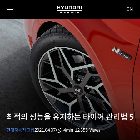
EN
HYUNDAI
영문
MOTOR
전체
사이트
메뉴
GROUP
이동
최적의 성능을 유지하는 타이어 관리법 5
현대자동차그룹
2021.04.07
4min
12,355
Views
분량
조회수