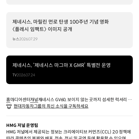
제네시스, 마릴린 먼로 탄생 100주년 기념 영화
〈플레시 임팩트〉 이미지 공개
뉴스
2026.07.29
제네시스, ‘제네시스 마그마 X GMR’ 특별전 운영
TV
2026.07.24
홈
미디어센터
저널
제네시스 GV60, 보이지 않는 곳까지 섬세한 럭셔리 감
현대자동차그룹의 최신 소식을 구독하세요
성을 더하다
HMG 저널 운영팀
HMG 저널에서 제공되는 정보는 크리에이티브 커먼즈(CCL) 2.0 정책에
따라 콘텐츠의 복제와 배포, 전송, 전시 및 공연 등에 활용할 수 있으며,