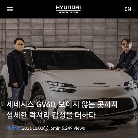
EN
HYUNDAI
영문
MOTOR
전체
사이트
메뉴
GROUP
이동
제네시스 GV60, 보이지 않는 곳까지
섬세한 럭셔리 감성을 더하다
제네시스
2021.11.03
6min
5,249
Views
분량
조회수