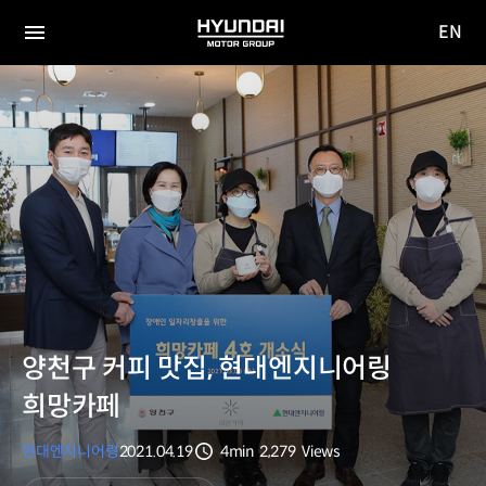
EN
HYUNDAI
영문
MOTOR
전체
사이트
메뉴
GROUP
이동
양천구 커피 맛집, 현대엔지니어링
희망카페
현대엔지니어링
2021.04.19
4min
2,279
Views
분량
조회수