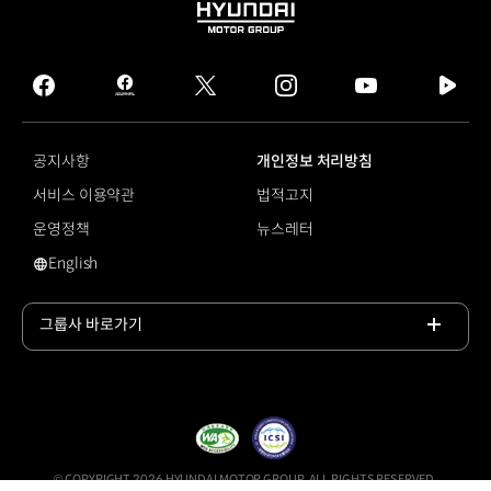
HYUNDAI
MOTOR
GROUP
facebook
hmg
twitter
instagram
youtube
naver
journal
tv
facebook
공지사항
개인정보 처리방침
서비스 이용약관
법적고지
운영정책
뉴스레터
English
영문 사이트로 이동
그룹사 바로가기
목록
열기
© COPYRIGHT 2026 HYUNDAI MOTOR GROUP, ALL RIGHTS RESERVED.